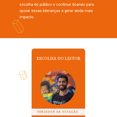
escolha do público e continue doando para
apoiar essas lideranças a gerar ainda mais
impacto.
ESCOLHA DO LEITOR
VENCEDOR DA VOTAÇÃO