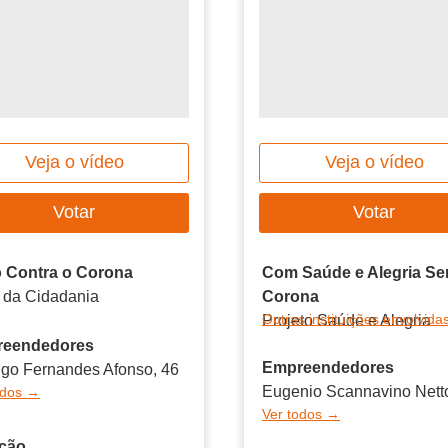
Veja o vídeo
Veja o vídeo
Votar
Votar
 Contra o Corona
Com Saúde e Alegria S
 da Cidadania
Corona
Outras instituições envolvid
Projeto Saúde e Alegria
eendedores
Empreendedores
igo Fernandes Afonso, 46
Eugenio Scannavino Netto
odos →
Ver todos →
ção