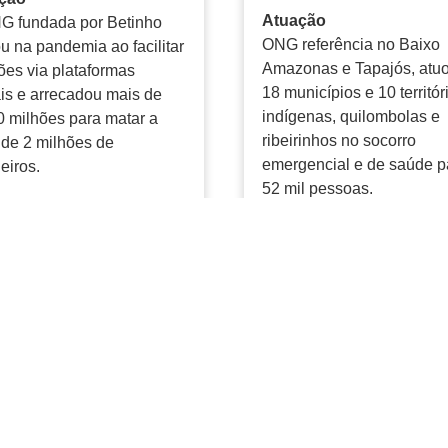
Atuação
G fundada por Betinho
ONG referência no Baixo
u na pandemia ao facilitar
Amazonas e Tapajós, atu
es via plataformas
18 municípios e 10 territór
ais e arrecadou mais de
indígenas, quilombolas e
 milhões para matar a
ribeirinhos no socorro
de 2 milhões de
emergencial e de saúde p
leiros.
52 mil pessoas.