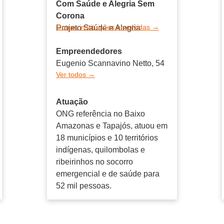
Com Saúde e Alegria Sem
Corona
Outras instituições envolvidas →
Projeto Saúde e Alegria
Empreendedores
Eugenio Scannavino Netto, 54
Ver todos →
Atuação
ONG referência no Baixo
Amazonas e Tapajós, atuou em
18 municípios e 10 territórios
indígenas, quilombolas e
ribeirinhos no socorro
emergencial e de saúde para
52 mil pessoas.