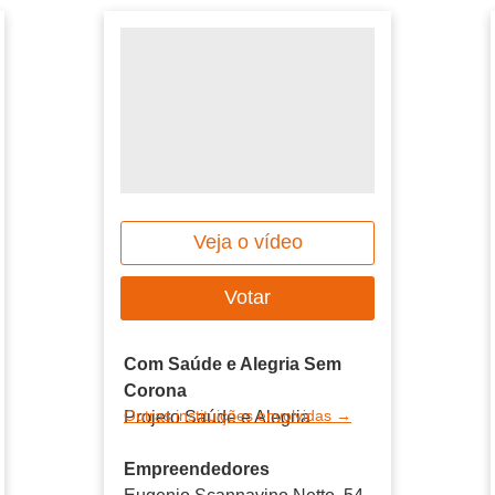
Veja o vídeo
Votar
Com Saúde e Alegria Sem
Corona
Outras instituições envolvidas →
Projeto Saúde e Alegria
Empreendedores