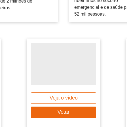
ribeirinhos no socorro
de 2 milhões de
emergencial e de saúde p
leiros.
52 mil pessoas.
Veja o vídeo
Votar