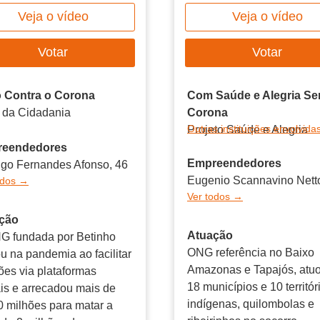
Veja o vídeo
Veja o vídeo
Votar
Votar
 Contra o Corona
Com Saúde e Alegria S
 da Cidadania
Corona
Outras instituições envolvid
Projeto Saúde e Alegria
eendedores
Empreendedores
igo Fernandes Afonso, 46
Eugenio Scannavino Netto
odos →
Ver todos →
ção
Atuação
G fundada por Betinho
ONG referência no Baixo
u na pandemia ao facilitar
Amazonas e Tapajós, atu
es via plataformas
18 municípios e 10 territór
ais e arrecadou mais de
indígenas, quilombolas e
 milhões para matar a